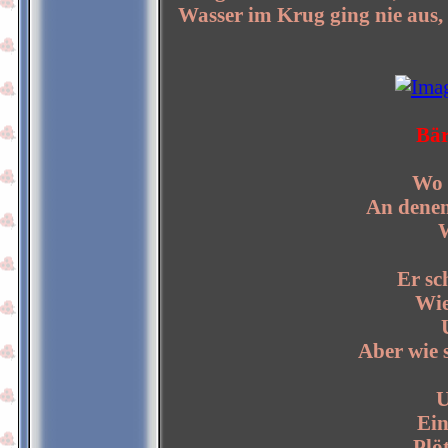
Wasser im Krug ging nie aus,
Bär
Wo 
An denen
W
Er sc
Wie
Aber wie 
U
Ein
Plöt