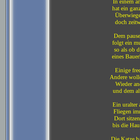
In einem a
hat ein ga
Überwiege
doch zeitw
Dem pausen
folgt ein m
so als ob 
eines Bauer
Einige fr
Andere wolle
Wieder and
und dem al
Ein uralter
Fliegen im
Dort sitze
bis die Hau
Die Katze h