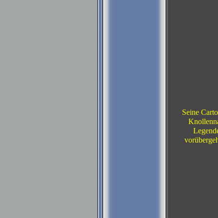
Seine Carto
Knollenn
Legende
vorübergehe