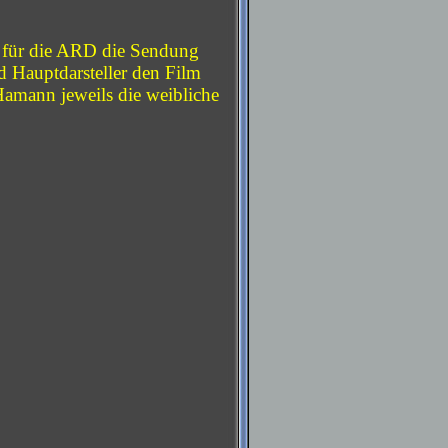
g für die ARD die Sendung
d Hauptdarsteller den Film
Hamann jeweils die weibliche