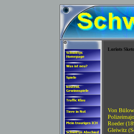
Loriots Sket
Von Bülow 
Polizeimaj
Roeder (18
Gleiwitz (S