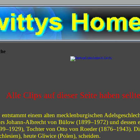
che
Alle Clips auf dieser Seite haben sellt
entstammt einem alten mecklenburgischen Adelsgeschlecht
ors Johann-Albrecht von Bülow (1899–1972) und dessen er
99–1929), Tochter von Otto von Roeder (1876–1943). Die 
chlesien), heute Gliwice (Polen), scheiden.