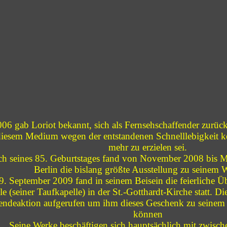
006 gab Loriot bekannt, sich als Fernsehschaffender zurüc
diesem Medium wegen der entstandenen Schnelllebigkeit ke
mehr zu erzielen sei.
ich seines 85. Geburtstages fand von November 2008 bis
Berlin die bislang größte Ausstellung zu seinem We
. September 2009 fand in seinem Beisein die feierliche Üb
e (seiner Taufkapelle) in der St.-Gotthardt-Kirche statt. D
endeaktion aufgerufen um ihm dieses Geschenk zu seinem
können
Seine Werke beschäftigen sich hauptsächlich mit zwisc