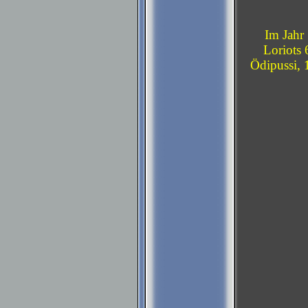
Im Jahr
Loriots 
Ödipussi, 