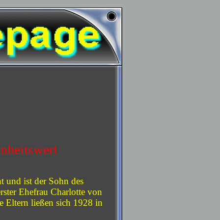
enheitswert
 und ist der Sohn des
ster Ehefrau Charlotte von
Eltern ließen sich 1928 in