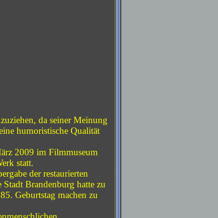
kzuziehen, da seiner Meinung
ine humoristische Qualität
 März 2009 im Filmmuseum
rk statt.
ergabe der restaurierten
ie Stadt Brandenburg hatte zu
 85. Geburtstag machen zu
henmenschlichen