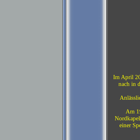
Im April 2
nach in 
Anlässl
Am 19
Nordkapell
einer Sp