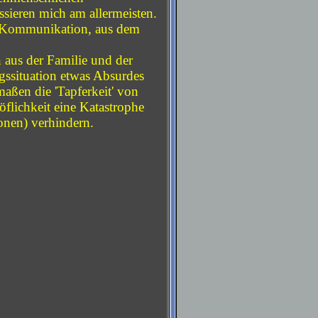
sieren mich am allermeisten.
en Kommunikation, aus dem
 aus der Familie und der
agssituation etwas Absurdes
aßen die 'Tapferkeit' von
flichkeit eine Katastrophe
onen) verhindern.