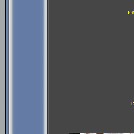
Frü
D