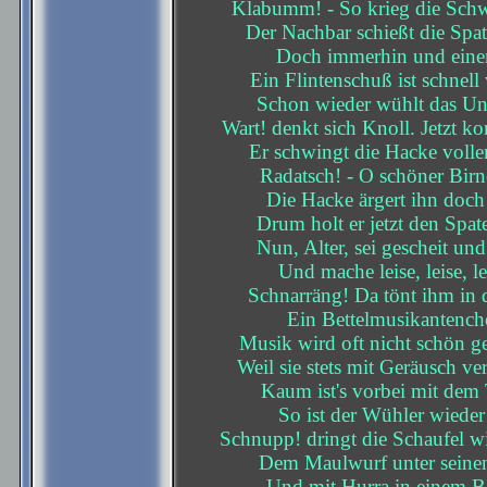
Klabumm! - So krieg die Schw
Der Nachbar schießt die Spat
Doch immerhin und einer
Ein Flintenschuß ist schnell 
Schon wieder wühlt das Ung
Wart! denkt sich Knoll. Jetzt k
Er schwingt die Hacke voller
Radatsch! - O schöner Birn
Die Hacke ärgert ihn doch 
Drum holt er jetzt den Spat
Nun, Alter, sei gescheit un
Und mache leise, leise, le
Schnarräng! Da tönt ihm in 
Ein Bettelmusikantench
Musik wird oft nicht schön g
Weil sie stets mit Geräusch v
Kaum ist's vorbei mit dem 
So ist der Wühler wieder
Schnupp! dringt die Schaufel wi
Dem Maulwurf unter seinen
Und mit Hurra in einem 