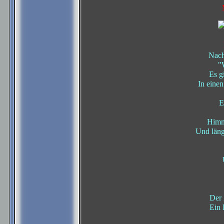
Nach
"
Es g
In einen
E
Himml
Und läng
Der 
Ein 