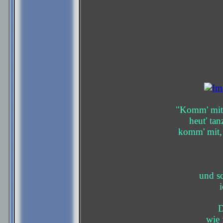
"Komm' mit 
heut' ta
komm' mit, 
und sc
D
wie 