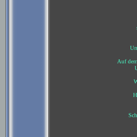
Um 
Auf dem 
U
W
H
Sch