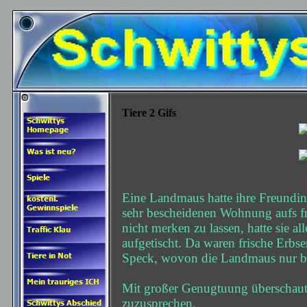
Tiere 2 Gifs
Eine Landmaus hatte ihre Freundin,
sehr bescheidenen Wohnung aufs fr
nicht merken zu lassen, hatte sie a
aufgetischt. Da waren frische Erbs
Speck, wovon die Landmaus nur be
Mit großer Genugtuung überschaute 
zuzusprechen.