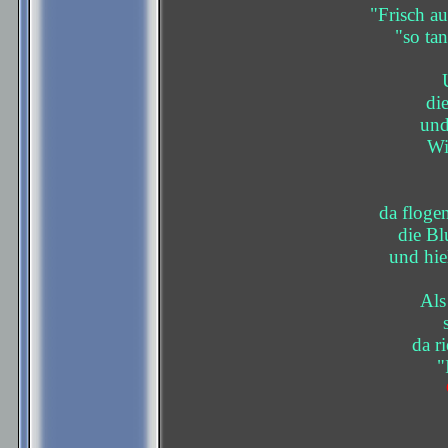
"Frisch au
"so ta
di
und
Wi
da floge
die Bl
und hie
Als
da r
"