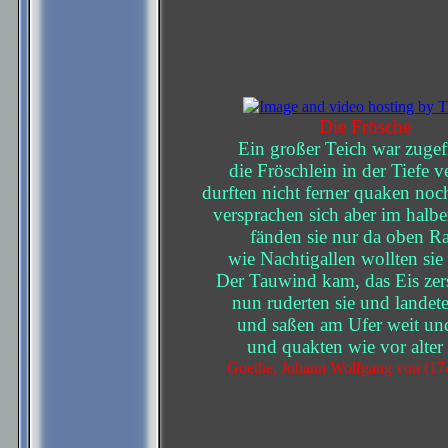
Die Frösche
Ein großer Teich war zugef
die Fröschlein in der Tiefe v
durften nicht ferner quaken noc
versprachen sich aber im halb
fänden sie nur da oben R
wie Nachtigallen wollten sie
Der Tauwind kam, das Eis zer
nun ruderten sie und landete
und saßen am Ufer weit und
und quakten wie vor alter 
Goethe, Johann Wolfgang von (17