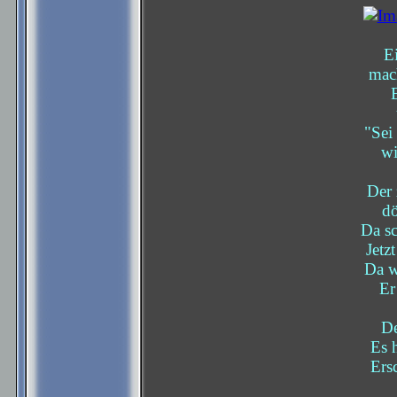
Ei
mac
"Sei
wi
Der 
dö
Da sc
Jetz
Da w
Er
De
Es 
Ers