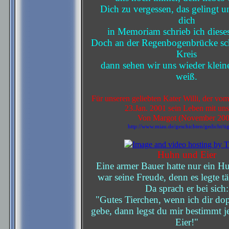
Dich zu vergessen, das gelingt un
dich
in Memoriam schrieb ich diese
Doch an der Regenbogenbrücke schl
Kreis
dann sehen wir uns wieder kleine
weiß.
Für unseren geliebten Kater Willi, der vo
23.Jan. 2001 sein Leben mit uns 
Von Margot (November 200
http://www.miau.de/geschichten/gedicht/tig
Huhn und Eier
Eine armer Bauer hatte nur ein Hu
war seine Freude, denn es legte tä
Da sprach er bei sich:
"Gutes Tierchen, wenn ich dir dop
gebe, dann legst du mir bestimmt 
Eier!"