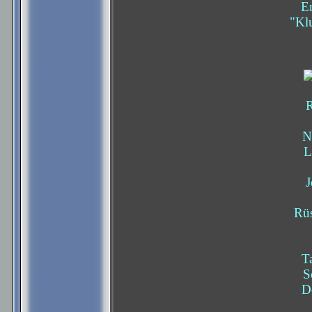
Er
"Klu
R
N
L
J
Rüs
Ta
S
D