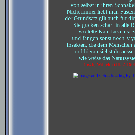
von selbst in ihren Schnabel
Nicht immer liebt man Fasten
der Grundsatz gilt auch für di
Sie gucken scharf in alle R
wo fette Käferlarven sitz
und fangen sonst noch My
Insekten, die dem Menschen 
und hieran siehst du ausse
wie weise das Natursyst
Busch, Wilhelm (1832-190