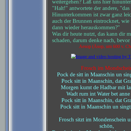
weitergehen? Laß uns hier hinunte
"Halt!" antwortete der andere, "das
Hinunterkommen ist zwar ganz leic
auch der Brunnen eintrocknet, wie 
dann wieder herauskommen?"
Was dir heute nutzt, das kann dir 
schaden, darum denke nach, bevor 
Aesop (Äsop, um 600 v. Chr
Frosch im Mondschei
Pock de sitt in Maanschin un sin
Pock sitt in Maanschin, dat Gra
Morgen kumt de Hadbar mit la
Wadt rum int Water bet anne
Pock sitt in Maanschin, dat Gra
Pock sitt in Maanschin un singt
Frosch sitzt im Mondenschein u
schön,