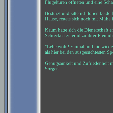
Flügeltüren öffneten und eine Scha
Bestürzt und zitternd flohen beid
Hause, rettete sich noch mit Mühe 
Kaum hatte sich die Dienerschaft e
Schrecken zitternd zu ihrer Freundi
"Lebe wohl! Einmal und nie wieder
als hier bei den ausgesuchtesten S
Genügsamkeit und Zufriedenheit ma
Sorgen.