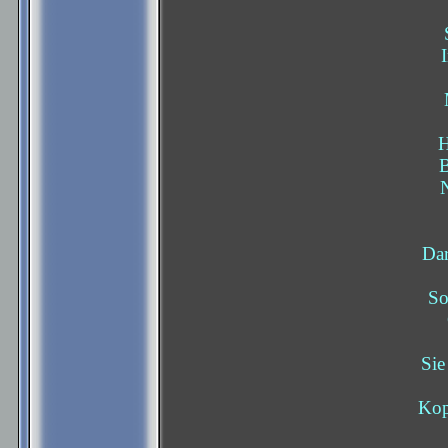
H
B
Dar
So
Sie
Kop