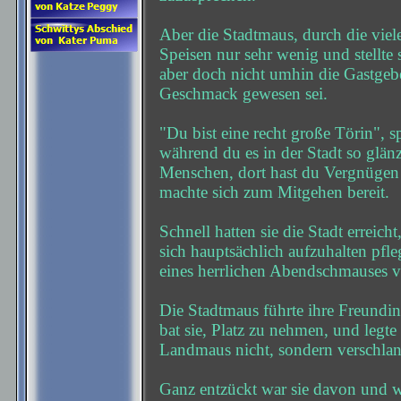
Aber die Stadtmaus, durch die vie
Speisen nur sehr wenig und stellte 
aber doch nicht umhin die Gastgebe
Geschmack gewesen sei.
"Du bist eine recht große Törin", s
während du es in der Stadt so glänz
Menschen, dort hast du Vergnügen
machte sich zum Mitgehen bereit.
Schnell hatten sie die Stadt erreich
sich hauptsächlich aufzuhalten pfle
eines herrlichen Abendschmauses v
Die Stadtmaus führte ihre Freundi
bat sie, Platz zu nehmen, und legte
Landmaus nicht, sondern verschlan
Ganz entzückt war sie davon und wo